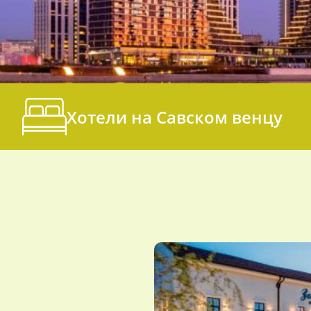
Хотели на Савском венцу