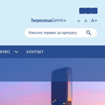
A+
Ћирилица
Latinica
A
A-
Претрага
ИНФО
КОНТАКТ
Show
Submenu
For