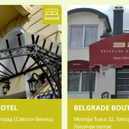
HOTEL
BELGRADE BOU
оград (Савски Венац)
Милоја Ђака 32, Беог
Лисичји поток