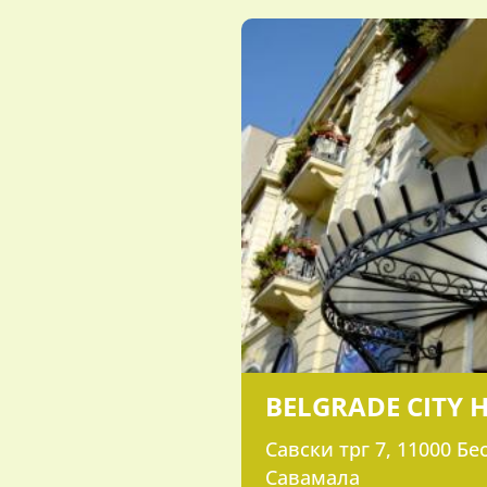
BELGRADE CITY 
Савски трг 7, 11000 Бе
Савамала