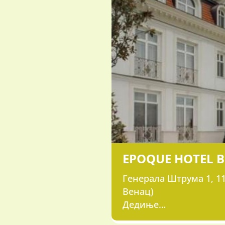
EPOQUE HOTEL 
Генерала Штрума 1, 11
Венац)
Дедиње
011/306-6509