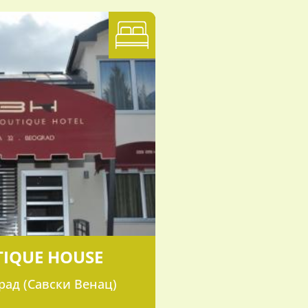
TIQUE HOUSE
рад (Савски Венац)