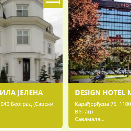
ВИЛА ЈЕЛЕНА
DESIGN HOTEL 
040 Београд (Савски
Карађорђева 75, 1100
Венац)
Савамала
011/360-2222