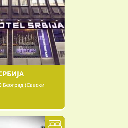
СРБИЈА
0 Београд (Савски