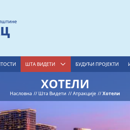
општине
АЦ
ТОСТИ
ШТА ВИДЕТИ
БУДУЋИ ПРОЈЕКТИ
Show
Submenu
For
ХОТЕЛИ
Насловна
Шта Видети
Атракције
Хотели