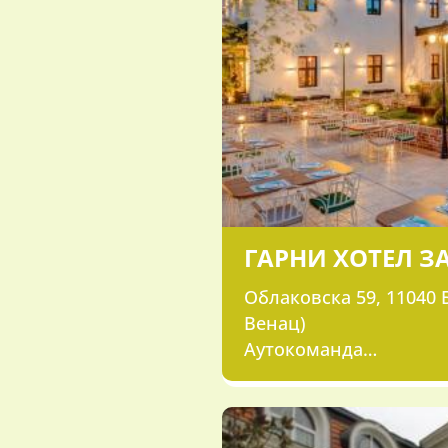
ГАРНИ ХОТЕЛ З
Облаковска 59, 11040 
Венац)
Аутокоманда
011/2626-150