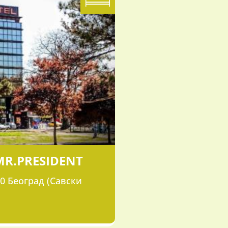
MR.PRESIDENT
0 Београд (Савски