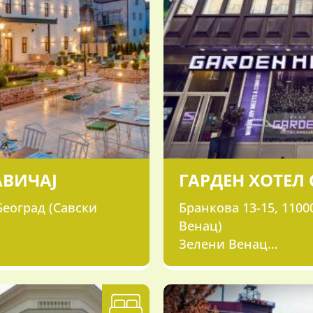
АВИЧАЈ
ГАРДЕН ХОТЕЛ 
Београд (Савски
Бранкова 13-15, 1100
Венац)
Зелени Венац
011/2633-323