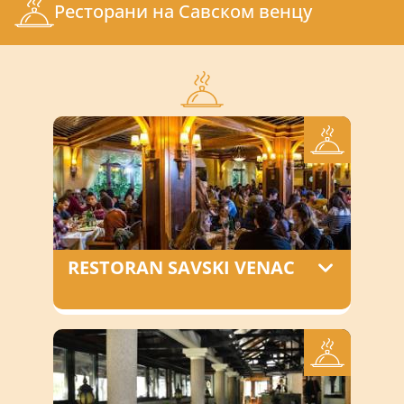
Ресторани на Савском венцу
A+
Ћирилица
Latinica
A
A-
Search
RESTORAN SAVSKI VENAC
Enterijer restorana je napravljen tako
da sačuva “šmek” i tradiciju ovog grada
u kome su kafane oduvek bile njegov
zaštitni znak.