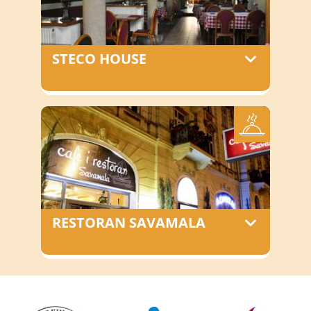
STECO HOUSE
Ресторан STECO HOUSE има пријатан
амбијент како за породична тако и
за пословна окупљања, а квалитет
хране задовољава и највеће
гурмане.
RESTORAN SAVAMALA
Restoran Savamala se nalazi u sklopu
Belgrade City hotela, u centru
Beograda (Savamala), u čuvenoj
neorenesansnoj zgradi arhitekte Petra
Popovića, koja je pod zaštitom države.